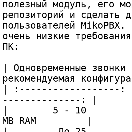
полезный модуль, его мо
репозиторий и сделать д
пользователей MikoPBX. 
очень низкие требования
ПК:

| Одновременные звонки 
рекомендуемая конфигура
| :------------------: 
--------------: |

|        5 - 10        
MB RAM         |

|         До 25        