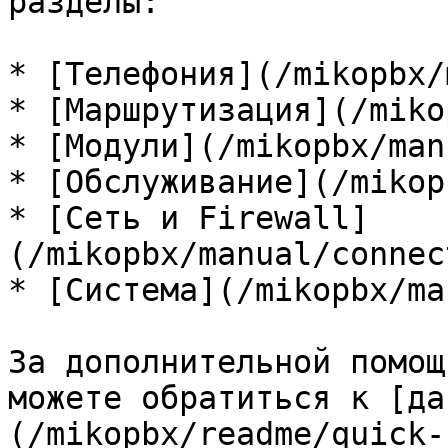
разделы:

* [Телефония](/mikopbx/
* [Маршрутизация](/miko
* [Модули](/mikopbx/man
* [Обслуживание](/mikop
* [Сеть и Firewall]
(/mikopbx/manual/connec
* [Система](/mikopbx/ma
За дополнительной помощ
можете обратиться к [да
(/mikopbx/readme/quick-