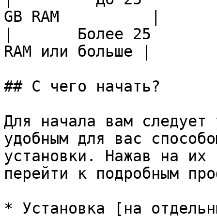
GB RAM          |

|       Более 25       
RAM или больше |

## С чего начать?

Для начала вам следует 
удобным для вас способо
установки. Нажав на их 
перейти к подробным про
* Установка [на отдельн