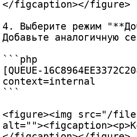
</figcaption></figure>

4. Выберите режим "**До
Добавьте аналогичную се
```php

[QUEUE-16C8964EE3372C20
context=internal

```

<figure><img src="/file
alt=""><figcaption><p>К
</figcaption></figure>
