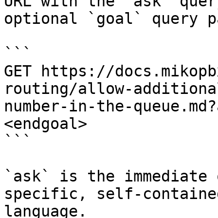
URL with the `ask` quer
optional `goal` query p
```

GET https://docs.mikopb
routing/allow-additiona
number-in-the-queue.md?
<endgoal>

```

`ask` is the immediate 
specific, self-containe
language.
