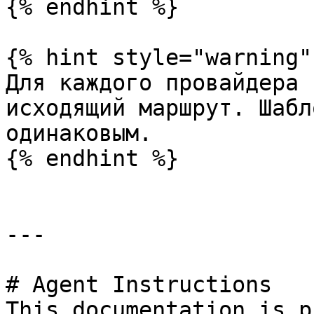
{% endhint %}

{% hint style="warning" 
Для каждого провайдера 
исходящий маршрут. Шабл
одинаковым.

{% endhint %}

---

# Agent Instructions

This documentation is p