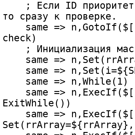
    ; Если ID приоритетного провайдера определен, 
то сразу к проверке. 

    same => n,GotoIf($[ "${rrElement}x" != "x" ]?
check)

    ; Инициализация массива

    same => n,Set(rrArray=${EMPTY})

    same => n,Set(i=${SHIFT(rrItem)})

    same => n,While(1)

    same => n,ExecIf($[ "${i}x" == "x" ]?
ExitWhile())

    same => n,ExecIf($[ "${rrArray}x" != "x" ]?
Set(rrArray=${rrArray},)