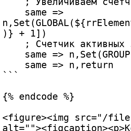
    ; Увеличиваем счетчик

    same => 
n,Set(GLOBAL(${rrElemen
)} + 1])

    ; Счетчик активных звонков через провайдера

    same => n,Set(GROUP()=${rrElement})

    same => n,return

```

{% endcode %}

<figure><img src="/file
alt=""><figcaption><p>К