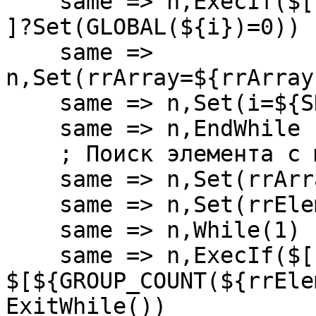
    same => n,ExecIf($[ "${GLOBAL(${i})}x" == "x" 
]?Set(GLOBAL(${i})=0))

    same => 
n,Set(rrArray=${rrArray
    same => n,Set(i=${SHIFT(rrItem)})

    same => n,EndWhile

    ; Поиск элемента с меньшим весом

    same => n,Set(rrArray=${SORT(${rrArray})})

    same => n,Set(rrElement=${SHIFT(rrArray)})

    same => n,While(1)

    same => n,ExecIf($[ 
$[${GROUP_COUNT(${rrEle
ExitWhile())
