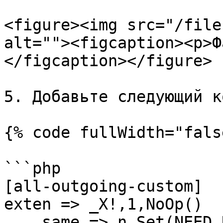
<figure><img src="/file
alt=""><figcaption><p>Ф
</figcaption></figure>

5. Добавьте следующий к
{% code fullWidth="fals
```php

[all-outgoing-custom]

exten => _X!,1,NoOp()

    same => n,Set(NEED_RETURN=0)
