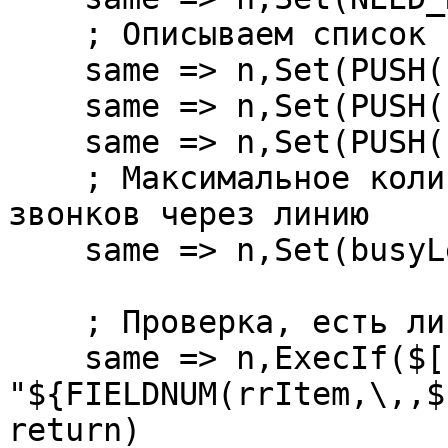
    ; Описываем список провайдеров

    same => n,Set(PUSH(rrItem)=SIP-1601534775)

    same => n,Set(PUSH(rrItem)=SIP-1611151795)    

    same => n,Set(PUSH(rrItem)=SIP-1681205343)

    ; Максимальное количество одновременных 
звонков через линию

    same => n,Set(busyLevel=50)

    ; Проверка, есть ли провайдер в списке. 

    same => n,ExecIf($[ 
"${FIELDNUM(rrItem,\,,$
return)
