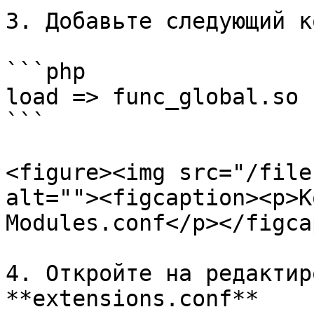
3. Добавьте следующий к
```php

load => func_global.so

```

<figure><img src="/file
alt=""><figcaption><p>К
Modules.conf</p></figca
4. Откройте на редактир
**extensions.conf**
