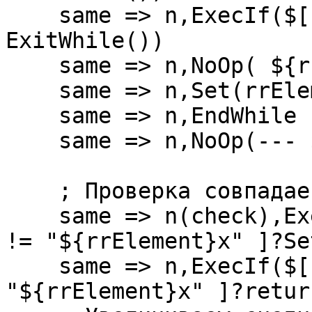
    same => n,ExecIf($[ "${rrElement}x" == "x" ]?
ExitWhile())

    same => n,NoOp( ${rrElement} - is busy)

    same => n,Set(rrElement=${SHIFT(rrArray)})

    same => n,EndWhile

    same => n,NoOp(--- ${rrElement} ---)

    ; Проверка совпадает ли провайдер

    same => n(check),ExecIf($[ "${PROVIDER_ID}x" 
!= "${rrElement}x" ]?Se
    same => n,ExecIf($[ "${PROVIDER_ID}x" != 
"${rrElement}x" ]?return