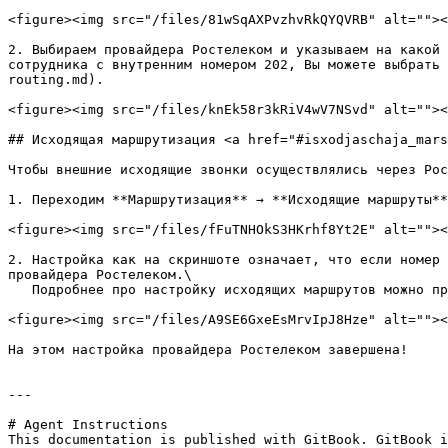
<figure><img src="/files/81wSqAXPvzhvRkQYQVRB" alt=""><
2. Выбираем провайдера Ростелеком и указываем на какой 
сотрудника с внутренним номером 202, Вы можете выбрать 
routing.md).

<figure><img src="/files/knEk58r3kRiV4wV7NSvd" alt=""><
## Исходящая маршрутизация <a href="#isxodjaschaja_mars
Чтобы внешние исходящие звонки осуществлялись через Рос
1. Переходим **Маршрутизация** → **Исходящие маршруты**
<figure><img src="/files/fFuTNHOkS3HKrhf8Yt2E" alt=""><
2. Настройка как на скриншоте означает, что если номер 
провайдера Ростелеком.\

   Подробнее про настройку исходящих маршрутов можно прочитать [здесь.](/mikopbx/manual/routing/outbound-routing.md)

<figure><img src="/files/A9SE6GxeEsMrvIpJ8Hze" alt=""><
На этом настройка провайдера Ростелеком завершена!

---

# Agent Instructions

This documentation is published with GitBook. GitBook i