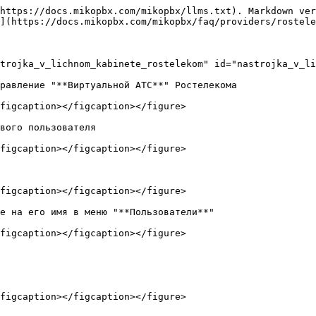
https://docs.mikopbx.com/mikopbx/llms.txt). Markdown ver
](https://docs.mikopbx.com/mikopbx/faq/providers/rostele
trojka_v_lichnom_kabinete_rostelekom" id="nastrojka_v_li
равление "**Виртуальной АТС**" Ростелекома

figcaption></figcaption></figure>

вого пользователя

figcaption></figcaption></figure>

figcaption></figcaption></figure>

е на его имя в меню "**Пользователи**"

figcaption></figcaption></figure>

figcaption></figcaption></figure>
