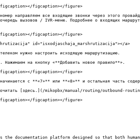
figcaption></figcaption></figure>

номер направляем все входящие звонки через этого провайд
очередь вызовов / IVR-меню. Подробнее о входящих маршру
figcaption></figcaption></figure>

hrutizacija" id="isxodjaschaja_marshrutizacija"></a>

телеком нужно настроить исходящую маршрутизацию.

. Нажимаем на кнопку «**Добавить новое правило**».

figcaption></figcaption></figure>

начинается с **«7»** или **«8»** и остальная часть содер
figcaption></figcaption></figure>

s the documentation platform designed so that both human