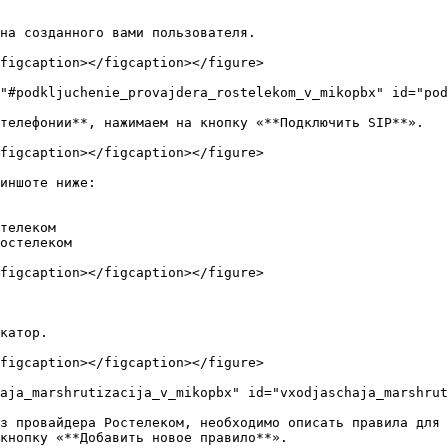
на созданного вами пользователя.

figcaption></figcaption></figure>

"#podkljuchenie_provajdera_rostelekom_v_mikopbx" id="pod
телефонии**, нажимаем на кнопку «**Подключить SIP**».

figcaption></figcaption></figure>

иншоте ниже:

телеком

остелеком

figcaption></figcaption></figure>

катор.

figcaption></figcaption></figure>

aja_marshrutizacija_v_mikopbx" id="vxodjaschaja_marshrut
з провайдера Ростелеком, необходимо описать правила для 
кнопку «**Добавить новое правило**».
