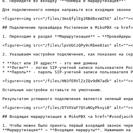
6. Перейдите во вкладку "**Номера и маршрутизация**"

Для подключенного номера направьте все входящие звонки 
<figure><img src="/files/3msQfylEg1RBd8xxWZ5G" alt=""><
## Подключение провайдера Ростелеком в MikoPBX <a href=
1. Переходим в раздел **Маршрутизация** → **Провайдеры 
<figure><img src="/files/lpvUGCzQPy9cRbee81as" alt=""><
2. Указываем настройки подключения, как показано на скр
* **Хост или IP адрес** - это имя домена

* **Логин** - логин SIP-учетной записи пользователя Рос
* **Пароль** - пароль SIP-учетной записи пользователя Р
<figure><img src="/files/HN3fERVlZzZQv9dN7adk" alt=""><
Остальные настройки оставьте по умолчанию.

Результатом успешного подключения является зеленый инди
<figure><img src="/files/DTVXVaF7QtuNGyPkxyiB" alt=""><
## Входящая маршрутизация в MikoPBX <a href="#vxodjasch
1. Чтобы можно было принять первый входящий звонок чере
**Маршрутизация** → **Входящие маршруты**. Нажимаем на 