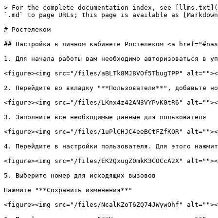
> For the complete documentation index, see [llms.txt](
`.md` to page URLs; this page is available as [Markdown
# Ростелеком

## Настройка в личном кабинете Ростелеком <a href="#nas
1. Для начала работы вам необходимо авторизоваться в уп
<figure><img src="/files/aBLTk8MJ8VOf5TbugTPP" alt=""><
2. Перейдите во вкладку "**Пользователи**", добавьте но
<figure><img src="/files/LKnx4z42AN3VYPvK0tR6" alt=""><
3. Заполните все необходимые данные для пользователя

<figure><img src="/files/1uPlCHJC4eeBCtFZfKOR" alt=""><
4. Перейдите в настройки пользователя. Для этого нажмит
<figure><img src="/files/EK2QxugZ0mkK3COCcA2X" alt=""><
5. Выберите номер для исходящих вызовов

Нажмите "**Сохранить изменения**"

<figure><img src="/files/NcalKZoT6ZQ74JWywOhf" alt=""><