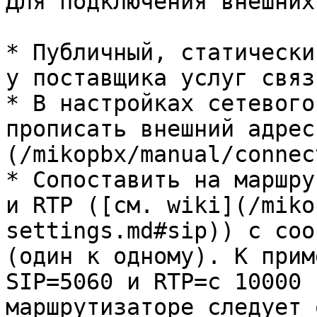
Для подключения внешних
* Публичный, статически
у поставщика услуг связ
* В настройках сетевого
прописать внешний адрес
(/mikopbx/manual/connec
* Сопоставить на маршру
и RTP ([см. wiki](/miko
settings.md#sip)) с соо
(один к одному). К прим
SIP=5060 и RTP=с 10000 
маршрутизаторе следует 