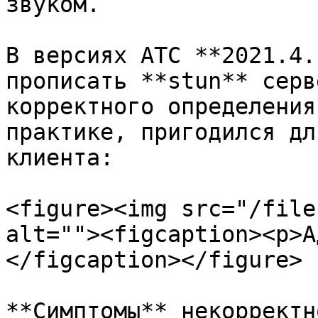
звуком.

В версиях АТС **2021.4.
прописать **stun** серв
корректного определения
практике, пригодился дл
клиента:

<figure><img src="/file
alt=""><figcaption><p>А
</figcaption></figure>

**Симптомы** некорректн