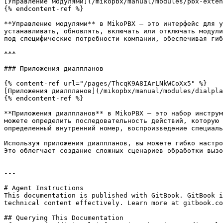
[Управление модулями](/mikopbx/manual/modules/pbx-exten
{% endcontent-ref %}

**Управление модулями** в MikoPBX — это интерфейс для у
устанавливать, обновлять, включать или отключать модули
под специфические потребности компании, обеспечивая гиб
***

### Приложения диалпланов

{% content-ref url="/pages/ThcqK9A8IArLNkWCoXx5" %}

[Приложения диалпланов](/mikopbx/manual/modules/dialpla
{% endcontent-ref %}

**Приложения диалпланов** в MikoPBX — это набор инструм
можете определить последовательность действий, которую 
определенный внутренний номер, воспроизведение специаль
Используя приложения диалпланов, вы можете гибко настро
Это облегчает создание сложных сценариев обработки вызо
---

# Agent Instructions

This documentation is published with GitBook. GitBook i
technical content effectively. Learn more at gitbook.co
## Querying This Documentation
