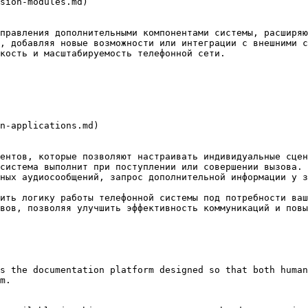
sion-modules.md)

правления дополнительными компонентами системы, расширяю
, добавляя новые возможности или интеграции с внешними с
кость и масштабируемость телефонной сети.

n-applications.md)

ентов, которые позволяют настраивать индивидуальные сцен
система выполнит при поступлении или совершении вызова. 
ных аудиосообщений, запрос дополнительной информации у з
ить логику работы телефонной системы под потребности ваш
вов, позволяя улучшить эффективность коммуникаций и повы
s the documentation platform designed so that both human
m.
