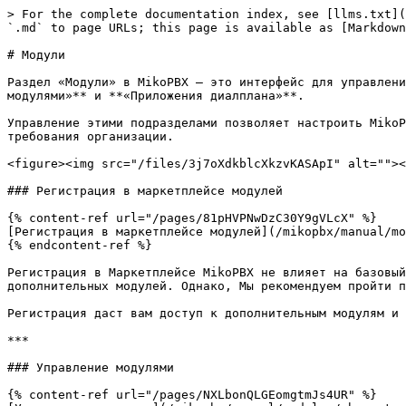
> For the complete documentation index, see [llms.txt](
`.md` to page URLs; this page is available as [Markdown
# Модули

Раздел «Модули» в MikoPBX — это интерфейс для управлени
модулями»** и **«Приложения диалплана»**.

Управление этими подразделами позволяет настроить MikoP
требования организации.

<figure><img src="/files/3j7oXdkblcXkzvKASApI" alt=""><
### Регистрация в маркетплейсе модулей

{% content-ref url="/pages/81pHVPNwDzC30Y9gVLcX" %}

[Регистрация в маркетплейсе модулей](/mikopbx/manual/mo
{% endcontent-ref %}

Регистрация в Маркетплейсе MikoPBX не влияет на базовый
дополнительных модулей. Однако, Мы рекомендуем пройти п
Регистрация даст вам доступ к дополнительным модулям и 
***

### Управление модулями

{% content-ref url="/pages/NXLbonQLGEomgtmJs4UR" %}
