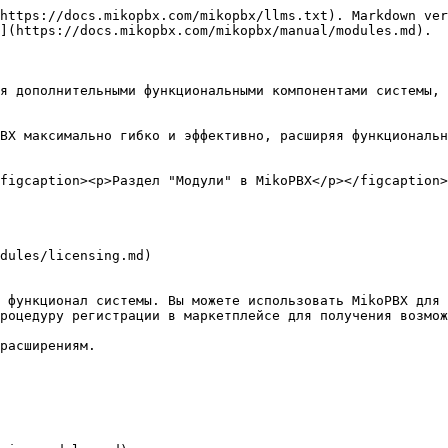
https://docs.mikopbx.com/mikopbx/llms.txt). Markdown ver
](https://docs.mikopbx.com/mikopbx/manual/modules.md).

я дополнительными функциональными компонентами системы, 
BX максимально гибко и эффективно, расширяя функциональн
figcaption><p>Раздел "Модули" в MikoPBX</p></figcaption>
dules/licensing.md)

 функционал системы. Вы можете использовать MikoPBX для 
роцедуру регистрации в маркетплейсе для получения возмож
расширениям.
