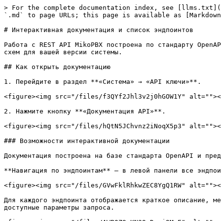
> For the complete documentation index, see [llms.txt](https://docs.mikopbx.com/mikopbx/llms.txt). Markdown versions of documentation pages are available by appending `.md` to page URLs; this page is available as [Markdown](https://docs.mikopbx.com/mikopbx/manual/system/api-keys/endpoints.md).

# Интерактивная документация и список эндпоинтов

Работа с REST API MikoPBX построена по стандарту OpenAPI. Интерактивная документация встроена прямо в АТС и всегда содержит актуальный список эндпоинтов, параметров и схем для вашей версии системы.

## Как открыть документацию

1. Перейдите в раздел **«Система» → «API ключи»**.

<figure><img src="/files/f3QYf2Jhl3v2j0hGOW1Y" alt=""><figcaption><p>Раздел "Система" -> "API ключи"</p></figcaption></figure>

2. Нажмите кнопку **«Документация API»**.

<figure><img src="/files/hQtN5JChvnz2iNoqX5p3" alt=""><figcaption><p>Кнопка «Документация API» в разделе API ключей</p></figcaption></figure>

### Возможности интерактивной документации

Документация построена на базе стандарта OpenAPI и предоставляет полное описание всех эндпоинтов REST API MikoPBX.

**Навигация по эндпоинтам** — в левой панели все эндпоинты сгруппированы по разделам.

<figure><img src="/files/GVwFklRhkwZEC8YgQ1RW" alt=""><figcaption><p>Меню навигации</p></figcaption></figure>

Для каждого эндпоинта отображается краткое описание, метод запроса (GET, POST, PUT, PATCH, DELETE), endpoint с подставленым адресом АТС. Ниже отображаются все доступные параметры запроса.

<figure><img src="/files/AWP0Z9sKN29rDrvi9MmE" alt=""><figcaption><p>Описание эндпоинта с параметрами запроса и примером тела</p></figcaption></figure>

**Примеры кода** — для каждого эндпоинта доступны готовые примеры запросов на разных языках. Переключатель находится под панелью параметров — по умолчанию показывается Shell / cURL, доступны также и другие языки (нажмите на название языка для его смены - в этой инструкции Python 3).

Ниже находится пример ответа сервера.

<figure><img src="/files/sszzLiP1JSI5131WM70L" alt=""><figcaption><p>Пример запроса на Python и пример ответа сервера</p></figcaption></figure>

**Выполнение запросов онлайн** — документация позволяет отправлять реальные запросы прямо из браузера и получать ответы от вашей АТС. Сервер определяется автоматически по адресу текущей страницы.

<figure><img src="/files/CamCNZzMU0ayrI8raJ6X" alt=""><figcaption><p>Выполнение запросов из документации API</p></figcaption></figure>

Внизу страницы Вы найдете возможные номера ответов на запрос и краткое пояснение к ним. Так же будут отображены все параметры тела выбранного ответа.

<figure><img src="/files/OCL5Z3EEXrn37QqZH0Gl" alt=""><figcaption><p>Коды ответов и структура тела ответа</p></figcaption></figure>

## Список эндпоинтов

> Базовый префикс всех путей: `/pbxcore/api/v3`

### Телефония и маршрутизация

#### Сотрудники

| Метод  | Путь                        | Описание                                 |
| ------ | --------------------------- | ---------------------------------------- |
| GET    | `/employees`                | Получить список сотрудников              |
| POST   | `/employees`                | Создать нового сотрудника                |
| GET    | `/employees/{id}`           | Получить сотрудника по ID                |
| PUT    | `/employees/{id}`           | Обновит