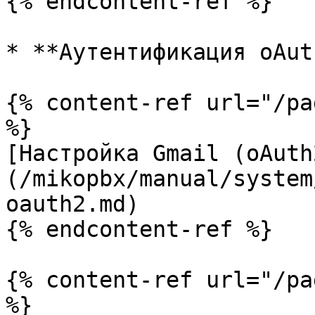
{% endcontent-ref %}

* **Аутентификация oAut
{% content-ref url="/pa
%}

[Настройка Gmail (oAuth
(/mikopbx/manual/system
oauth2.md)

{% endcontent-ref %}

{% content-ref url="/pa
%}
