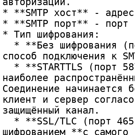
авторизации.

* **SMTP хост** - адрес
* **SMTP порт** - порт 
* Тип шифрования:

  * **Без шифрования (порт 25)** - классический 
способ подключения к SM
  * **STARTTLS (порт 587)** - рекомендованный и 
наиболее распространённ
Соединение начинается б
клиент и сервер согласо
защищённый канал.

  * **SSL/TLC (порт 465)** - подключение к SMTP с 
шифрованием **с самого 