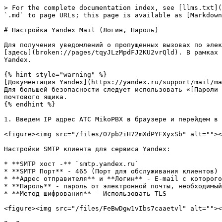
> For the complete documentation index, see [llms.txt](
`.md` to page URLs; this page is available as [Markdown
# Настройка Yandex Mail (Логин, Пароль)

Для получения уведомлений о пропущенных вызовах по элек
[здесь](broken://pages/tqyJLzMpdFJ2KU2vrQld). В рамках 
Yandex.

{% hint style="warning" %}

[Документация Yandex](https://yandex.ru/support/mail/ma
Для большей безопасности следует использовать «[Пароли 
почтового ящика.

{% endhint %}

1. Введем IP адрес АТС MikoPBX в браузере и перейдем в 
<figure><img src="/files/O7pb2iH72mXdPYFXyxSb" alt=""><
Настройки SMTP клиента для сервиса Yandex:

* **SMTP хост -** `smtp.yandex.ru`

* **SMTP Порт** - 465 (Порт для обслуживания клиентов)

* **Адрес отправителя** и **Логин** - E-mail с которого
* **Пароль** - пароль от электронной почты, необходимый
* **Метод шифрования** - Использовать TLS

<figure><img src="/files/FeBwDgw1vIbs7caaetvl" alt=""><