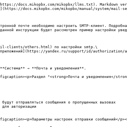
https://docs.mikopbx.com/mikopbx/llms.txt). Markdown ver
](https://docs.mikopbx.com/mikopbx/manual/system/mail-se
тронной почте необходимо настроить SMTP-клиент. Подробна
данной инструкции будет рассмотрен пример настройки увед
il-clients/others.html) по настройки smtp.\

приложений](https://yandex.ru/support/id/authorization/a
**Система** → **Почта и уведомления**.

figcaption><p>Раздел "<strong>Почта и уведомления</stron
 будут отправляться сообщения о пропущенных вызовах

 для авторизации

figcaption><p>Параметры настроек отправки сообщений</p><