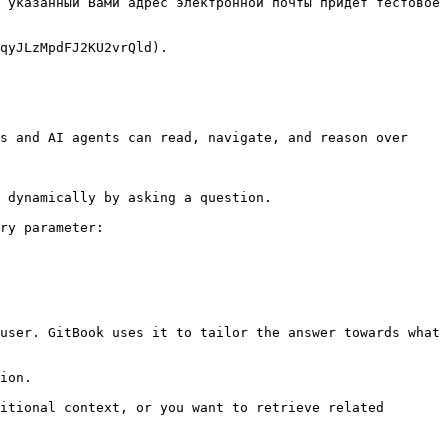
 указанный Вами адрес электронной почты придет тестовое 
qyJLzMpdFJ2KU2vrQld).

s and AI agents can read, navigate, and reason over 
 dynamically by asking a question.

ry parameter:

user. GitBook uses it to tailor the answer towards what 
ion.

itional context, or you want to retrieve related 