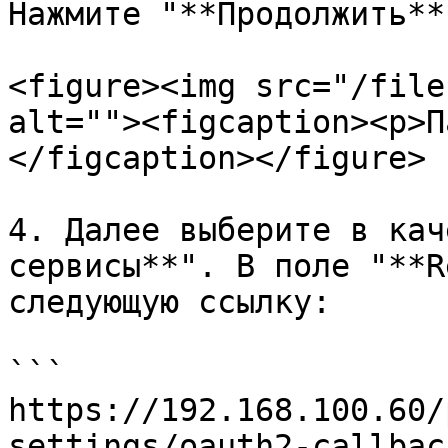
Нажмите "**Продолжить**"
<figure><img src="/file
alt=""><figcaption><p>П
</figcaption></figure>

4. Далее выберите в кач
сервисы**". В поле "**R
следующую ссылку:

```

https://192.168.100.60/
settings/oauth2-callback