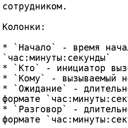
сотрудником.

Колонки:

* `Начало` - время нача
`час:минуты:секунды`

* `Кто` - инициатор вызо
* `Кому` - вызываемый н
* `Ожидание` - длительн
формате `час:минуты:сек
* `Разговор` - длительн
формате `час:минуты:сек