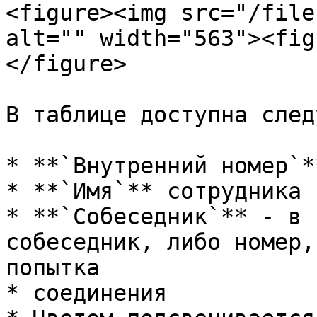
<figure><img src="/file
alt="" width="563"><fig
</figure>

В таблице доступна след
* **`Внутренний номер`*
* **`Имя`** сотрудника

* **`Собеседник`** - в 
собеседник, либо номер,
попытка

* соединения
