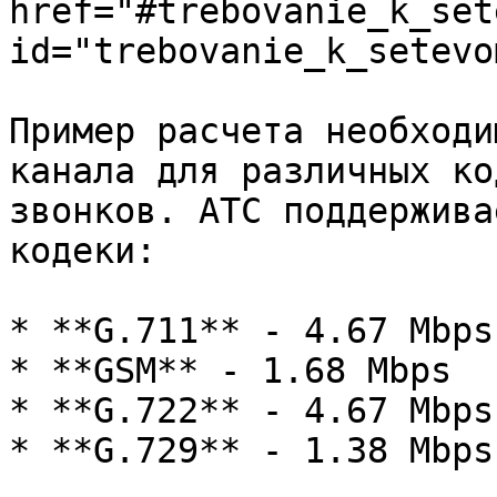
href="#trebovanie_k_set
id="trebovanie_k_setevo
Пример расчета необходи
канала для различных ко
звонков. АТС поддержива
кодеки:

* **G.711** - 4.67 Mbps

* **GSM** - 1.68 Mbps

* **G.722** - 4.67 Mbps

* **G.729** - 1.38 Mbps
