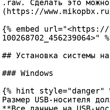
.raw. Сделать это можно
(https://www.mikopbx.ru
{% embed url="<https://
100268702_456239064>" %}
## Установка системы на
### Windows

{% hint style="danger" %
Размер USB-носителя дол
**Все данные на USB-нос