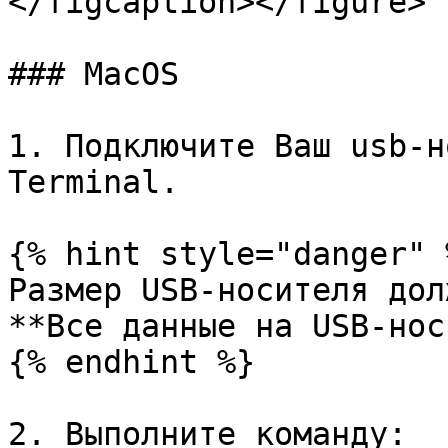
</figcaption></figure>

### MacOS

1. Подключите Ваш usb-н
Terminal.

{% hint style="danger" %
Размер USB-носителя дол
**Все данные на USB-нос
{% endhint %}

2. Выполните команду:
