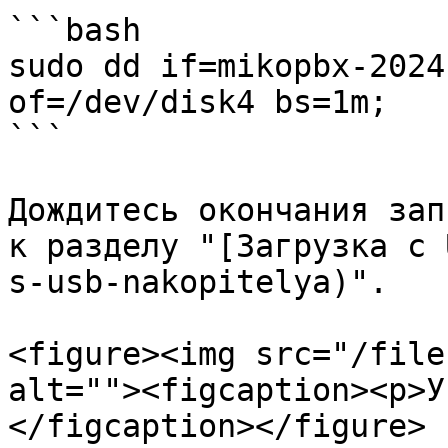
```bash

sudo dd if=mikopbx-2024
of=/dev/disk4 bs=1m;

```

Дождитесь окончания зап
к разделу "[Загрузка с 
s-usb-nakopitelya)".

<figure><img src="/file
alt=""><figcaption><p>У
</figcaption></figure>
