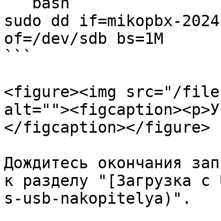
```bash

sudo dd if=mikopbx-2024
of=/dev/sdb bs=1M

```

<figure><img src="/file
alt=""><figcaption><p>У
</figcaption></figure>

Дождитесь окончания зап
к разделу "[Загрузка с 
s-usb-nakopitelya)".
