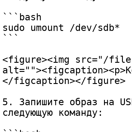
```bash

sudo umount /dev/sdb*

```

<figure><img src="/file
alt=""><figcaption><p>К
</figcaption></figure>

5. Запишите образ на US
следующую команду:
