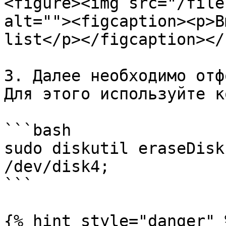
<figure><img src="/file
alt=""><figcaption><p>В
list</p></figcaption></
3. Далее необходимо отф
Для этого используйте к
```bash

sudo diskutil eraseDisk
/dev/disk4;

```

{% hint style="danger" %