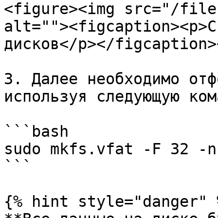
<figure><img src="/file
alt=""><figcaption><p>С
дисков</p></figcaption>
3. Далее необходимо отф
используя следующую ком
```bash

sudo mkfs.vfat -F 32 -n
```

{% hint style="danger" %