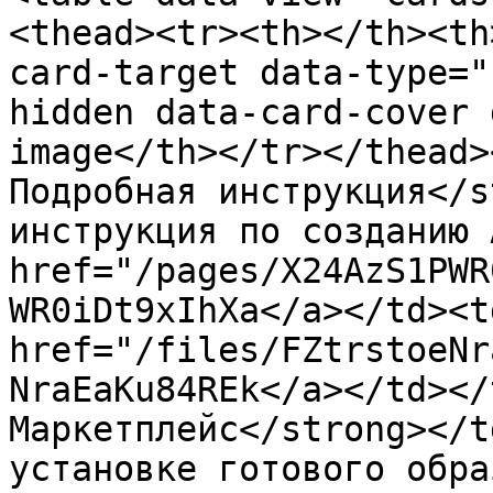
<thead><tr><th></th><th
card-target data-type="
hidden data-card-cover 
image</th></tr></thead>
Подробная инструкция</s
инструкция по созданию 
href="/pages/X24AzS1PWR
WR0iDt9xIhXa</a></td><td
href="/files/FZtrstoeNr
NraEaKu84REk</a></td></
Маркетплейс</strong></t
установке готового обра