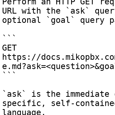
Perform an HTTP GET req
URL with the `ask` quer
optional `goal` query p
```

GET 
https://docs.mikopbx.co
e.md?ask=<question>&goa
```

`ask` is the immediate 
specific, self-containe
language.
