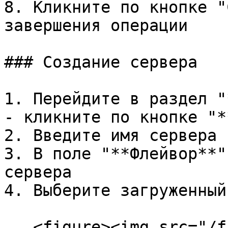
8. Кликните по кнопке "
завершения операции

### Создание сервера

1. Перейдите в раздел "
- кликните по кнопке "*
2. Введите имя сервера

3. В поле "**Флейвор**"
сервера

4. Выберите загруженный
   <figure><img src="/files/DwlNWHyiXwnf1Jf3AfWs" 