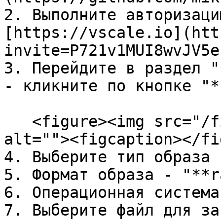
2. Выполните авторизаци
[https://vscale.io](htt
invite=P721v1MUI8wvJV5e
3. Перейдите в раздел "
- кликните по кнопке "*
   <figure><img src="/files/beppKAQFJxvmRivKVtQx" 
alt=""><figcaption></fi
4. Выберите тип образа 
5. Формат образа - "**r
6. Операционная система
7. Выберите файл для за