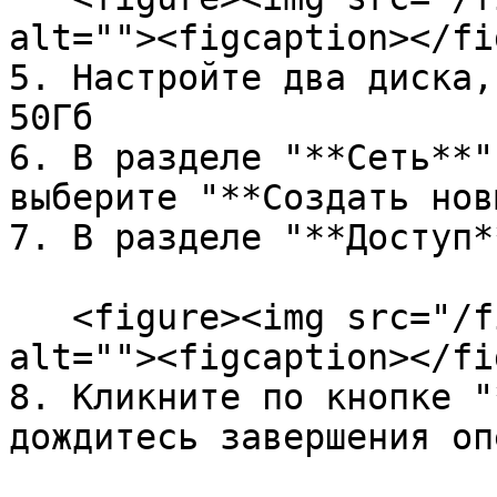
alt=""><figcaption></fi
5. Настройте два диска,
50Гб

6. В разделе "**Сеть**"
выберите "**Создать нов
7. В разделе "**Доступ*
   <figure><img src="/files/4RkTC5WGexHRpTJgyXnD" 
alt=""><figcaption></fi
8. Кликните по кнопке "
дождитесь завершения оп