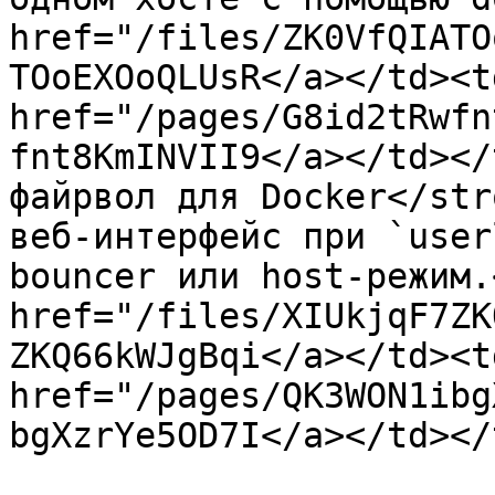
href="/files/ZK0VfQIATO
TOoEXOoQLUsR</a></td><td
href="/pages/G8id2tRwfn
fnt8KmINVII9</a></td></
файрвол для Docker</str
веб-интерфейс при `user
bouncer или host-режим.
href="/files/XIUkjqF7ZK
ZKQ66kWJgBqi</a></td><td
href="/pages/QK3WON1ibg
bgXzrYe5OD7I</a></td></