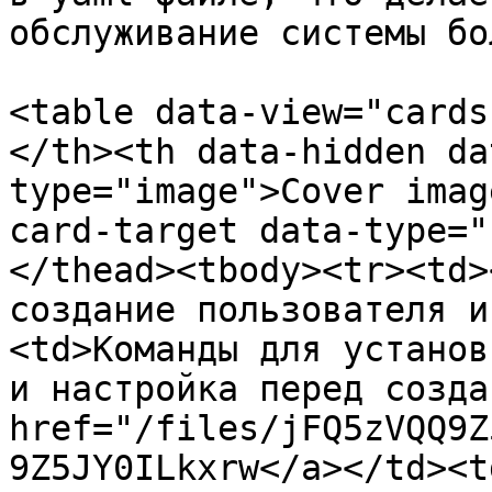
обслуживание системы бо
<table data-view="cards
</th><th data-hidden da
type="image">Cover imag
card-target data-type="
</thead><tbody><tr><td>
cоздание пользователя и
<td>Команды для установ
и настройка перед созда
href="/files/jFQ5zVQQ9Z
9Z5JY0ILkxrw</a></td><td