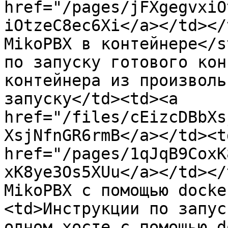
href="/pages/jFXgegvxiO
iOtzeC8ec6Xi</a></td></
MikoPBX в контейнере</s
по запуску готового кон
контейнера из произволь
запуску</td><td><a 
href="/files/cEizcDBbXs
XsjNfnGR6rmB</a></td><td
href="/pages/1qJqB9CoxK
xK8ye3Os5XUu</a></td></
MikoPBX с помощью docke
<td>Инструкции по запус
одном хосте с помощью d