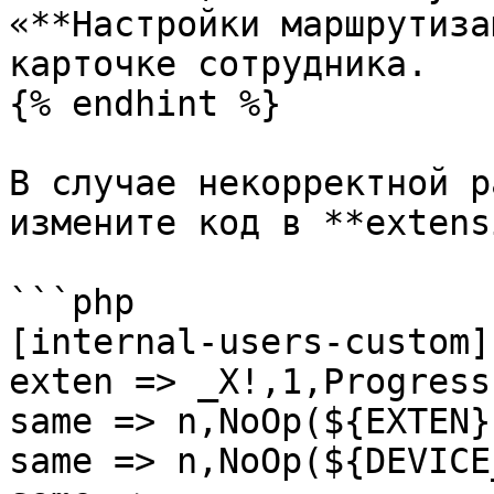
«**Настройки маршрутиза
карточке сотрудника.

{% endhint %}

В случае некорректной р
измените код в **extens
```php

[internal-users-custom]

exten => _X!,1,Progress(
same => n,NoOp(${EXTEN})
same => n,NoOp(${DEVICE