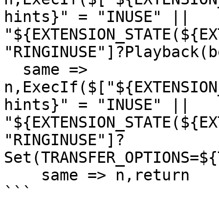
hints}" = "INUSE" || 
"${EXTENSION_STATE(${EX
"RINGINUSE"]?Playback(b
  same => 
n,ExecIf($["${EXTENSION
hints}" = "INUSE" || 
"${EXTENSION_STATE(${EX
"RINGINUSE"]?
Set(TRANSFER_OPTIONS=${
    same => n,return

```
