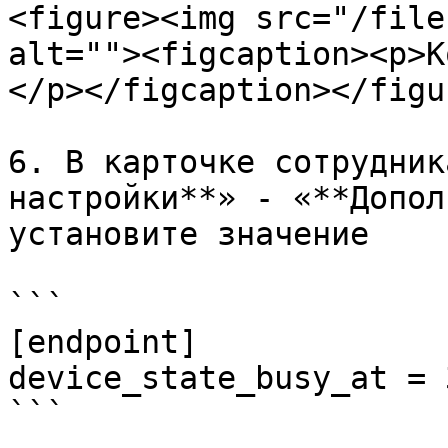
<figure><img src="/file
alt=""><figcaption><p>К
</p></figcaption></figur
6. В карточке сотрудник
настройки**» - «**Допол
установите значение

```

[endpoint]

device_state_busy_at = 3
```
