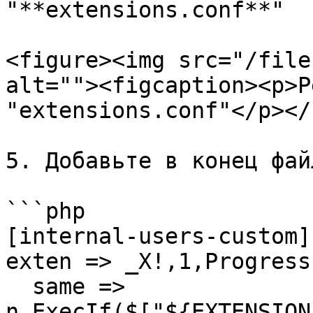
"**extensions.conf**"

<figure><img src="/file
alt=""><figcaption><p>Р
"extensions.conf"</p></
5. Добавьте в конец фай
```php

[internal-users-custom]

exten => _X!,1,Progress(
  same => 
n,ExecIf($["${EXTENSION