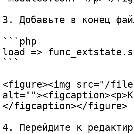
3. Добавьте в конец фай
```php

load => func_extstate.so
```

<figure><img src="/file
alt=""><figcaption><p>К
</figcaption></figure>

4. Перейдите к редактир