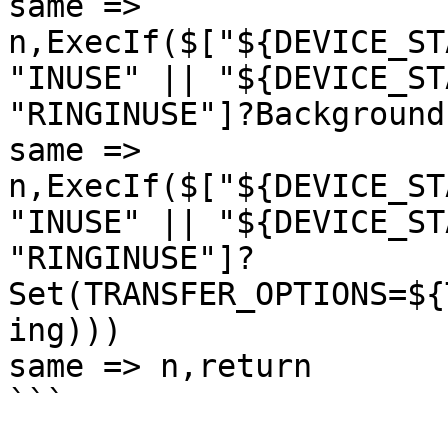
same => 
n,ExecIf($["${DEVICE_ST
"INUSE" || "${DEVICE_ST
"RINGINUSE"]?Background
same => 
n,ExecIf($["${DEVICE_ST
"INUSE" || "${DEVICE_ST
"RINGINUSE"]?
Set(TRANSFER_OPTIONS=${
ing)))

same => n,return

```
