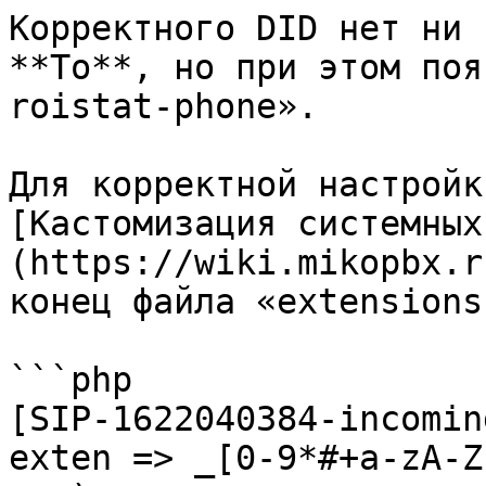
Корректного DID нет ни 
**To**, но при этом поя
roistat-phone».

Для корректной настройк
[Кастомизация системных
(https://wiki.mikopbx.r
конец файла «extensions
```php

[SIP-1622040384-incomin
exten => _[0-9*#+a-zA-Z