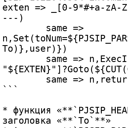
exten => _[0-9*#+a-zA-Z
---)

	same => 
n,Set(toNum=${PJSIP_PAR
To)},user)})

	same => n,ExecIf($["${toNum}" != 
"${EXTEN}"]?Goto(${CUT(
	same => n,return

```

* функция «**`PJSIP_HEA
заголовка «**`To`**»
