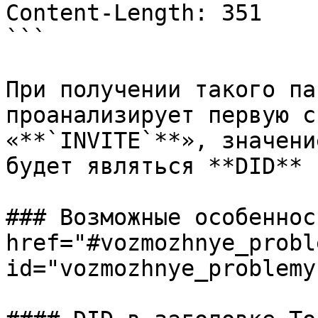
Content-Length: 351

```

При получении такого па
проанализирует первую с
«**`INVITE`**», значени
будет являться **DID** 
### Возможные особеннос
href="#vozmozhnye_proble
id="vozmozhnye_problemy