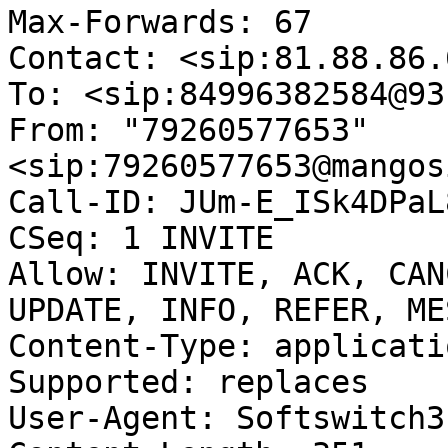
Max-Forwards: 67

Contact: <sip:81.88.86.6
To: <sip:84996382584@93
From: "79260577653"
<sip:79260577653@mangos
Call-ID: JUm-E_ISk4DPaL
CSeq: 1 INVITE

Allow: INVITE, ACK, CAN
UPDATE, INFO, REFER, ME
Content-Type: applicati
Supported: replaces

User-Agent: Softswitch3
