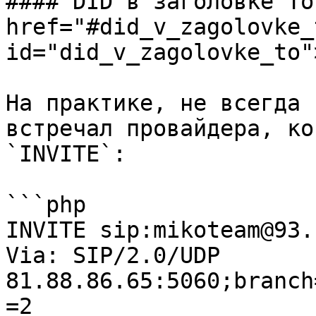
#### DID в заголовке To 
href="#did_v_zagolovke_t
id="did_v_zagolovke_to"
На практике, не всегда 
встречал провайдера, ко
`INVITE`:

```php

INVITE sip:mikoteam@93.
Via: SIP/2.0/UDP 
81.88.86.65:5060;branch
=2
