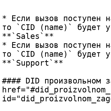
```

* Если вызов поступен н
то `CID (name)` будет у
**`Sales`**

* Если вызов поступен н
то `CID (name)` будет у
**`Support`**

#### DID произвольном з
href="#did_proizvolnom_
id="did_proizvolnom_zag