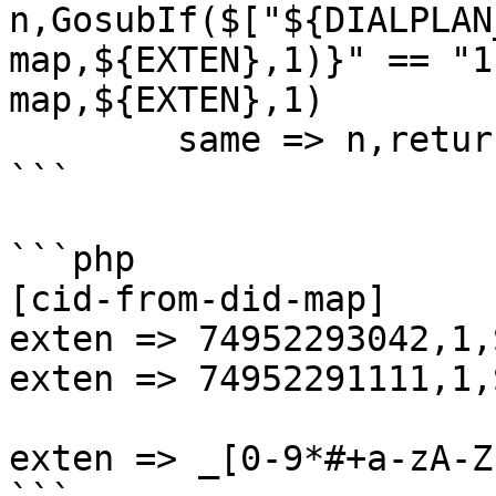
n,GosubIf($["${DIALPLAN
map,${EXTEN},1)}" == "1
map,${EXTEN},1)

	same => n,return

```

```php

[cid-from-did-map]

exten => 74952293042,1,
exten => 74952291111,1,
exten => _[0-9*#+a-zA-Z