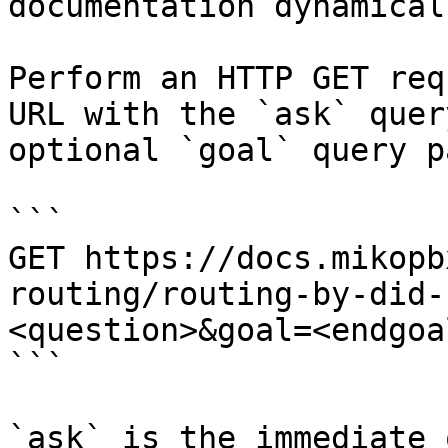
documentation dynamical
Perform an HTTP GET req
URL with the `ask` quer
optional `goal` query p
```

GET https://docs.mikopb
routing/routing-by-did-
<question>&goal=<endgoal
```

`ask` is the immediate 