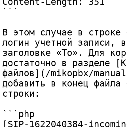
Content-Length: 351

```

В этом случае в строке 
логин учетной записи, в
заголовке «To». Для кор
достаточно в разделе [К
файлов](/mikopbx/manual
добавить в конец файла 
строки:

```php

[SIP-1622040384-incomin