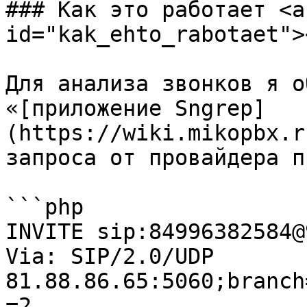
### Как это работает <a
id="kak_ehto_rabotaet"><
Для анализа звонков я о
«[приложение Sngrep]
(https://wiki.mikopbx.r
запроса от провайдера п
```php

INVITE sip:84996382584@
Via: SIP/2.0/UDP 
81.88.86.65:5060;branch
=2
