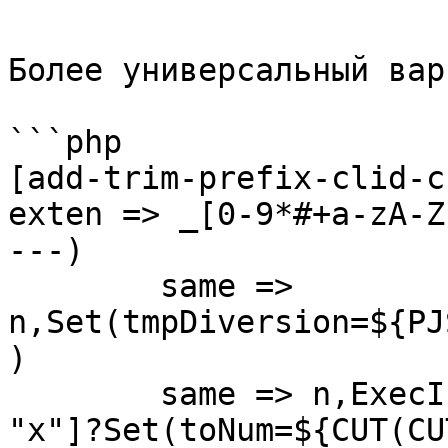
Более универсальный вар
```php

[add-trim-prefix-clid-c
exten => _[0-9*#+a-zA-Z
---)

	same => 
n,Set(tmpDiversion=${PJ
)

	same => n,ExecIf($["x${tmpDiversion}" != 
"x"]?Set(toNum=${CUT(CU