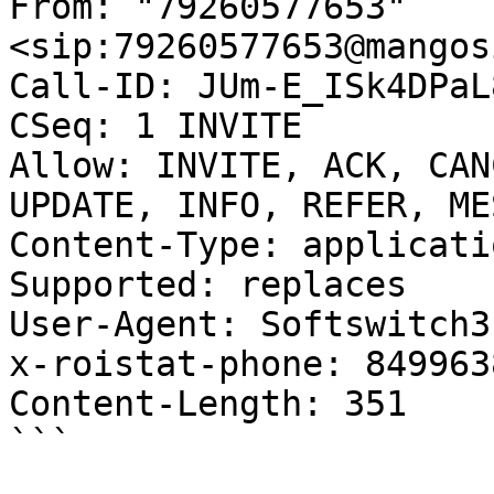
From: "79260577653"
<sip:79260577653@mangos
Call-ID: JUm-E_ISk4DPaL
CSeq: 1 INVITE

Allow: INVITE, ACK, CAN
UPDATE, INFO, REFER, ME
Content-Type: applicati
Supported: replaces

User-Agent: Softswitch3

x-roistat-phone: 849963
Content-Length: 351

```
