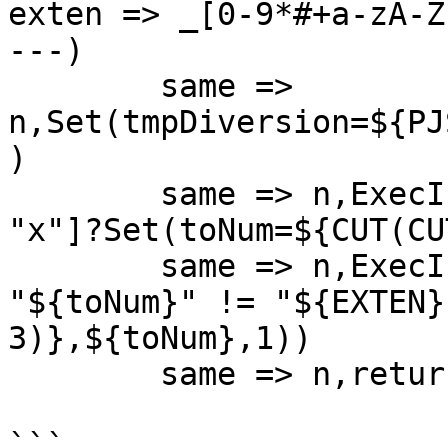
exten => _[0-9*#+a-zA-Z
---)

	same => 
n,Set(tmpDiversion=${PJ
)

	same => n,ExecIf($["x${tmpDiversion}" != 
"x"]?Set(toNum=${CUT(CU
	same => n,ExecIf($["${toNum}x" != "x" && 
"${toNum}" != "${EXTEN}
3)},${toNum},1))

	same => n,return

```
