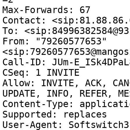
Max-Forwards: 67

Contact: <sip:81.88.86.6
To: <sip:84996382584@93
From: "79260577653"
<sip:79260577653@mangos
Call-ID: JUm-E_ISk4DPaL
CSeq: 1 INVITE

Allow: INVITE, ACK, CAN
UPDATE, INFO, REFER, ME
Content-Type: applicati
Supported: replaces

User-Agent: Softswitch3
