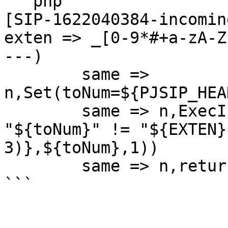
```php

[SIP-1622040384-incomin
exten => _[0-9*#+a-zA-Z
---)

	same => 
n,Set(toNum=${PJSIP_HEA
	same => n,ExecIf($["${toNum}x" != "x" && 
"${toNum}" != "${EXTEN}
3)},${toNum},1))

	same => n,return

```
