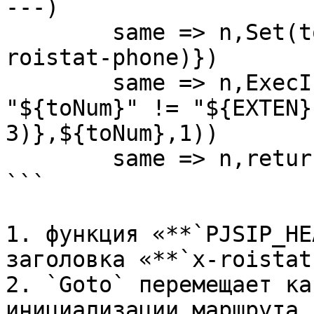
---)

	same => n,Set(toNum=${PJSIP_HEADER(read,x-
roistat-phone)})

	same => n,ExecIf($["${toNum}x" != "x" && 
"${toNum}" != "${EXTEN}
3)},${toNum},1))

	same => n,return

```

1. функция «**`PJSIP_HE
заголовка «**`x-roistat
2. `Goto` перемещает ка
инициализации маршрута
