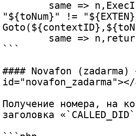
	same => n,ExecIf($["${toNum}x" != "x" && 
"${toNum}" != "${EXTEN}
Goto(${contextID},${toN
	same => n,return

```

#### Novafon (zadarma) 
id="novafon_zadarma"></a
Получение номера, на ко
заголовка «`CALLED_DID`»