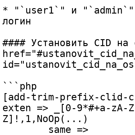
* "`user1`" и "`admin`"
логин

#### Установить CID на 
href="#ustanovit_cid_na
id="ustanovit_cid_na_os
```php

[add-trim-prefix-clid-c
exten => _[0-9*#+a-zA-Z
Z]!,1,NoOp(...)

	same => 