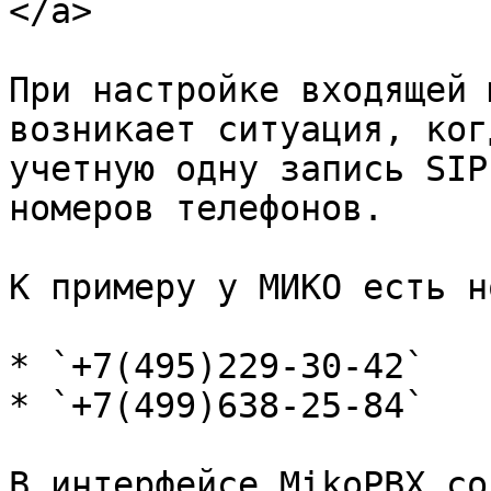
</a>

При настройке входящей 
возникает ситуация, ког
учетную одну запись SIP
номеров телефонов.

К примеру у МИКО есть н
* `+7(495)229-30-42`

* `+7(499)638-25-84`

В интерфейсе MikoPBX со