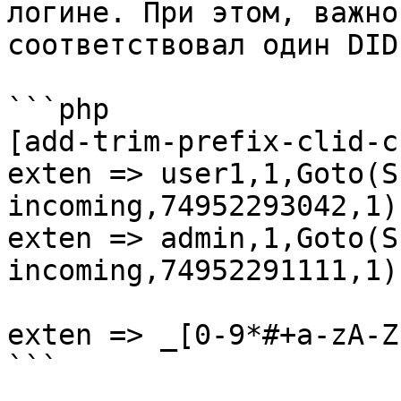
логине. При этом, важно
соответствовал один DID.
```php

[add-trim-prefix-clid-c
exten => user1,1,Goto(S
incoming,74952293042,1)

exten => admin,1,Goto(S
incoming,74952291111,1)

exten => _[0-9*#+a-zA-Z
```
