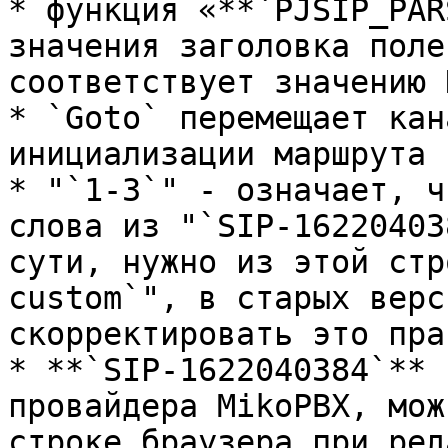
* функция «**`PJSIP_PAR
значения заголовка поле
соответствует значению D
* `Goto` перемещает кан
инициализации маршрута

* "`1-3`" - означает, ч
слова из "`SIP-16220403
сути, нужно из этой стр
custom`", в старых верс
скорректировать это прав
* **`SIP-1622040384`** 
провайдера MikoPBX, мож
строке браузера при ред