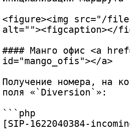
<figure><img src="/file
alt=""><figcaption></fi
#### Манго офис <a href
id="mango_ofis"></a>

Получение номера, на ко
поля «`Diversion`»:

```php

[SIP-1622040384-incomin