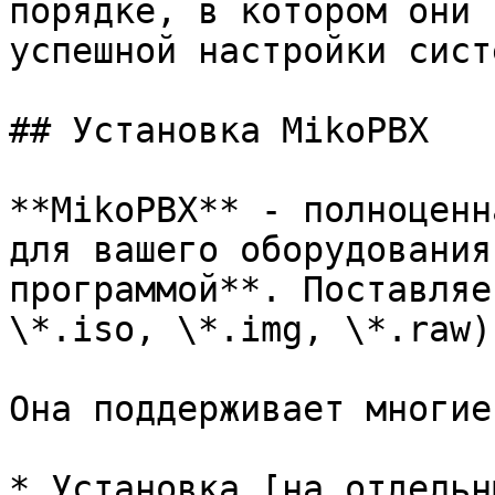
порядке, в котором они 
успешной настройки систе
## Установка MikoPBX

**MikoPBX** - полноценн
для вашего оборудования
программой**. Поставляе
\*.iso, \*.img, \*.raw).
Она поддерживает многие
* Установка [на отдельн