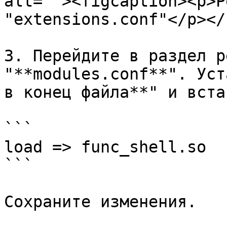
alt=""><figcaption><p>Р
"extensions.conf"</p></
3. Перейдите в раздел р
"**modules.conf**". Уст
в конец файла**" и вста
```

load => func_shell.so

```

Сохраните изменения.
