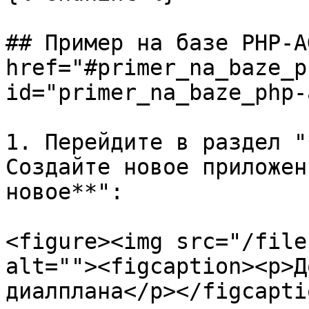
## Пример на базе PHP-A
href="#primer_na_baze_p
id="primer_na_baze_php-
1. Перейдите в раздел "
Создайте новое приложен
новое**":

<figure><img src="/file
alt=""><figcaption><p>Д
диалплана</p></figcapti