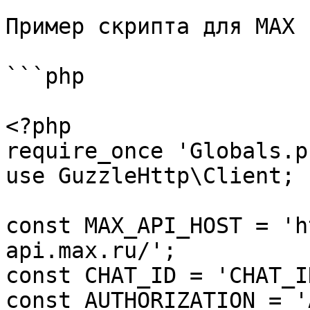
Пример скрипта для MAX

```php

<?php

require_once 'Globals.ph
use GuzzleHttp\Client;

const MAX_API_HOST = 'h
api.max.ru/';

const CHAT_ID = 'CHAT_ID
const AUTHORIZATION = '