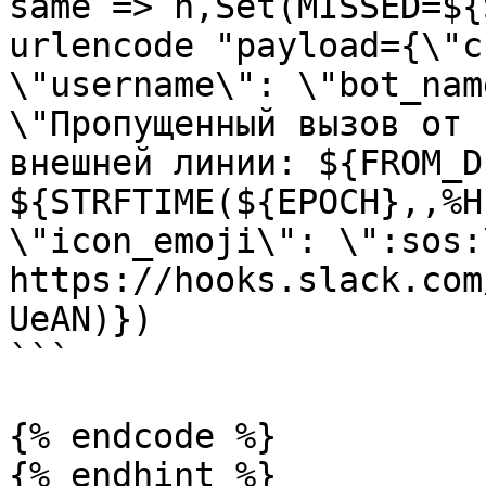
same => n,Set(MISSED=${
urlencode "payload={\"c
\"username\": \"bot_nam
\"Пропущенный вызов от 
внешней линии: ${FROM_D
${STRFTIME(${EPOCH},,%H
\"icon_emoji\": \":sos:\
https://hooks.slack.com
UeAN)}) 

```

{% endcode %}

{% endhint %}
