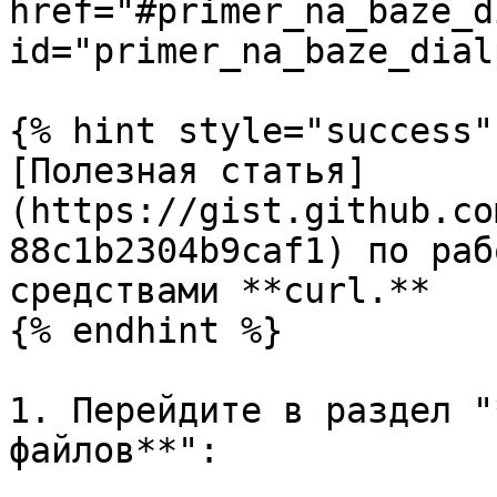
href="#primer_na_baze_d
id="primer_na_baze_dial
{% hint style="success" 
[Полезная статья]
(https://gist.github.co
88c1b2304b9caf1) по раб
средствами **curl.**

{% endhint %}

1. Перейдите в раздел "
файлов**":
