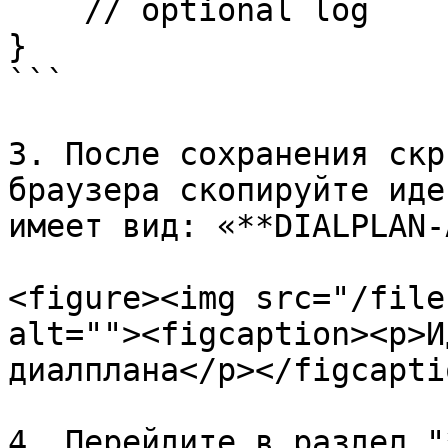
    // optional log

}

```

3. После сохранения скр
браузера скопируйте иде
имеет вид: «**DIALPLAN-
<figure><img src="/file
alt=""><figcaption><p>И
диалплана</p></figcapti
4. Перейдите в раздел "