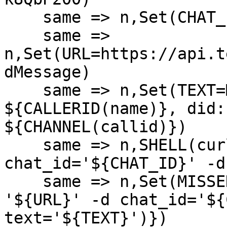
    same => n,Set(CHAT_ID=939950800)

    same => 
n,Set(URL=https://api.t
dMessage)

    same => n,Set(TEXT=MISSED CALL from: 
${CALLERID(name)}, did:
${CHANNEL(callid)})

    same => n,SHELL(curl -s -X POST '${URL}' -d 
chat_id='${CHAT_ID}' -d
    same => n,Set(MISSED=${SHELL(curl -s -X POST 
'${URL}' -d chat_id='${
text='${TEXT}')})
