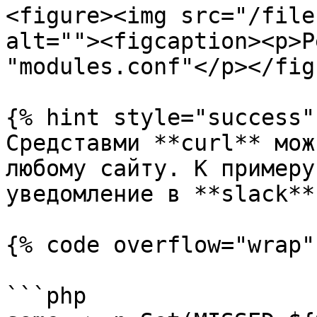
<figure><img src="/file
alt=""><figcaption><p>Р
"modules.conf"</p></fig
{% hint style="success" 
Средставми **curl** мож
любому сайту. К примеру
уведомление в **slack**:
{% code overflow="wrap"
```php
