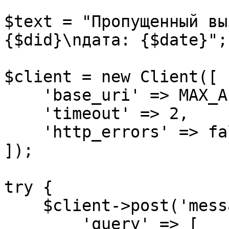
$text = "Пропущенный вы
{$did}\nдата: {$date}";

$client = new Client([

    'base_uri' => MAX_API_HOST,

    'timeout' => 2,

    'http_errors' => false,

]);

try {

    $client->post('messages', [

        'query' => [
