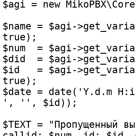
$agi = new MikoPBX\Core
$name = $agi->get_varia
true);

$num  = $agi->get_varia
$did  = $agi->get_varia
$id   = $agi->get_varia
true);

$date = date('Y.d.m H:i
', '', $id));

$TEXT = "Пропущенный вы
callid: $num, id: $id, 