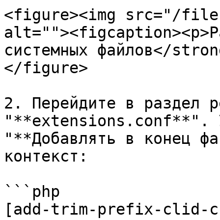
<figure><img src="/file
alt=""><figcaption><p>Р
системных файлов</stron
</figure>

2. Перейдите в раздел р
"**extensions.conf**". 
"**Добавлять в конец фа
контекст:

```php

[add-trim-prefix-clid-c