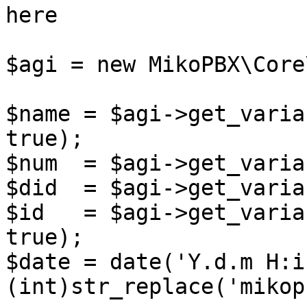
here

$agi = new MikoPBX\Core
$name = $agi->get_varia
true);

$num  = $agi->get_varia
$did  = $agi->get_varia
$id   = $agi->get_varia
true);

$date = date('Y.d.m H:i:
(int)str_replace('mikop