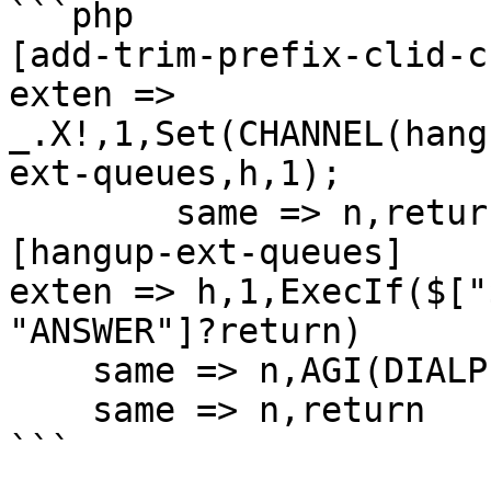
```php

[add-trim-prefix-clid-c
exten => 
_.X!,1,Set(CHANNEL(hang
ext-queues,h,1);

	same => n,return

[hangup-ext-queues]

exten => h,1,ExecIf($["
"ANSWER"]?return)

    same => n,AGI(DIALPLAN-APP-1B2B846E.php)

    same => n,return

```
