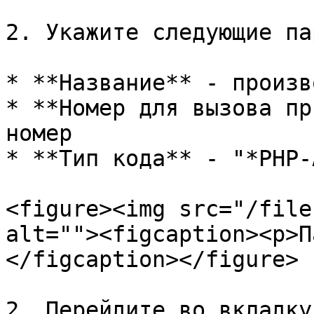
2. Укажите следующие па
* **Название** - произв
* **Номер для вызова пр
номер

* **Тип кода** - "*PHP-
<figure><img src="/file
alt=""><figcaption><p>П
</figcaption></figure>

2. Перейдите во вкладку