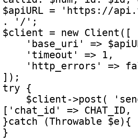
$apiURL = 'https://api.
. '/';

$client = new Client([

    'base_uri' => $apiURL,

    'timeout' => 1,

    'http_errors' => false,

]);

try {

    $client->post( 'sendMessage', ['query' => 
['chat_id' => CHAT_ID, 
}catch (Throwable $e){

}
