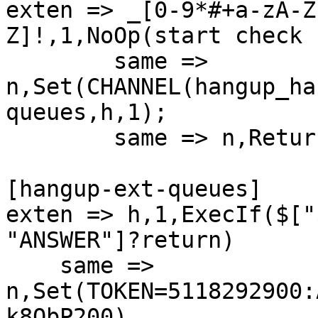
exten => _[0-9*#+a-zA-Z
Z]!,1,NoOp(start check 
	same => 
n,Set(CHANNEL(hangup_ha
queues,h,1);

	same => n,Return()

[hangup-ext-queues]

exten => h,1,ExecIf($["
"ANSWER"]?return)

    same => 
n,Set(TOKEN=5118292900:
k8QbP200)
