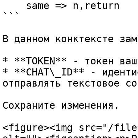
    same => n,return

```

В данном конктексте зам
* **TOKEN** - токен ваш
* **CHAT\_ID** - иденти
отправлять текстовое со
Сохраните изменения.

<figure><img src="/file