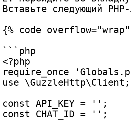
Вставьте следующий PHP-
{% code overflow="wrap"
```php

<?php

require_once 'Globals.ph
use \GuzzleHttp\Client;

const API_KEY = '';

const CHAT_ID = '';
