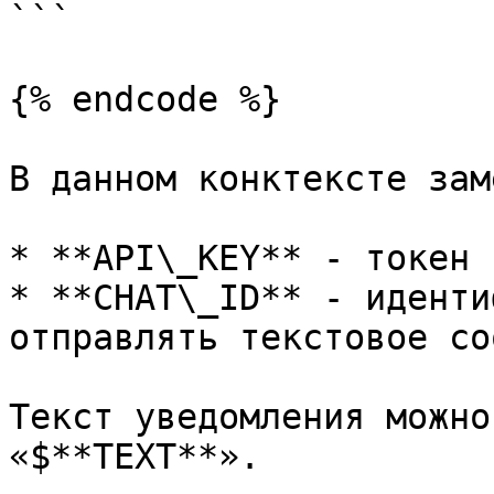
```

{% endcode %}

В данном конктексте зам
* **API\_KEY** - токен 
* **CHAT\_ID** - иденти
отправлять текстовое со
Текст уведомления можно
«$**TEXT**».
