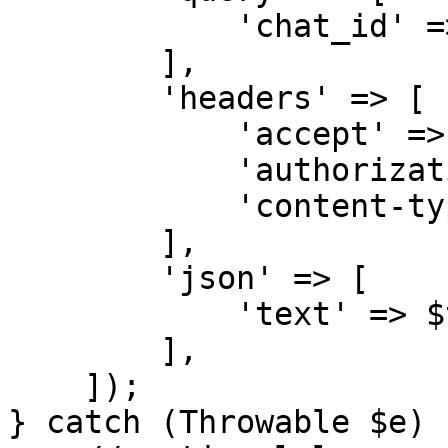
            'chat_id' => CHAT_ID,

        ],

        'headers' => [

            'accept' => 'application/json',

            'authorization' => AUTHORIZATION,

            'content-type' => 'application/json',

        ],

        'json' => [

            'text' => $text,

        ],

    ]);

} catch (Throwable $e) {