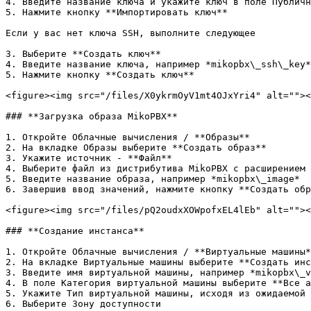
4. Введите название ключа и укажите ключ в поле Публичн
5. Нажмите кнопку **Импортировать ключ**

Если у вас нет ключа SSH, выполните следующее

3. Выберите **Создать ключ**

4. Введите название ключа, например *mikopbx\_ssh\_key*

5. Нажмите кнопку **Создать ключ**

<figure><img src="/files/X0ykrmOyV1mt4OJxYri4" alt=""><
### **Загрузка образа MikoPBX**

1. Откройте Облачные вычисления / **Образы**

2. На вкладке Образы выберите **Создать образ**

3. Укажите источник - **Файл**

4. Выберите файл из дистрибутива MikoPBX с расширением 
5. Введите название образа, например *mikopbx\_image*

6. Завершив ввод значений, нажмите кнопку **Создать обр
<figure><img src="/files/pQ2oudxXOWpofxEL4lEb" alt=""><
### **Создание инстанса**

1. Откройте Облачные вычисления / **Виртуальные машины*
2. На вкладке Виртуальные машины выберите **Создать инс
3. Введите имя виртуальной машины, например *mikopbx\_v
4. В поле Категория виртуальной машины выберите **Все а
5. Укажите Тип виртуальной машины, исходя из ожидаемой 
6. Выберите Зону доступности
