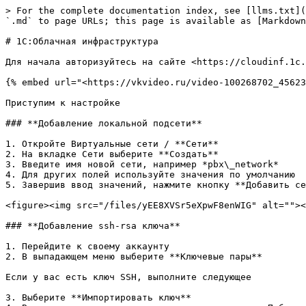
> For the complete documentation index, see [llms.txt](
`.md` to page URLs; this page is available as [Markdown
# 1С:Облачная инфраструктура

Для начала авторизуйтесь на сайте <https://cloudinf.1c.
{% embed url="<https://vkvideo.ru/video-100268702_45623
Приступим к настройке

### **Добавление локальной подсети**

1. Откройте Виртуальные сети / **Сети**

2. На вкладке Сети выберите **Создать**

3. Введите имя новой сети, например *pbx\_network*

4. Для других полей используйте значения по умолчанию

5. Завершив ввод значений, нажмите кнопку **Добавить се
<figure><img src="/files/yEE8XVSr5eXpwF8enWIG" alt=""><
### **Добавление ssh-rsa ключа**

1. Перейдите к своему аккаунту

2. В выпадающем меню выберите **Ключевые пары**

Если у вас есть ключ SSH, выполните следующее

3. Выберите **Импортировать ключ**
