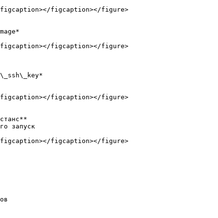
figcaption></figcaption></figure>

mage*

figcaption></figcaption></figure>

\_ssh\_key*

figcaption></figcaption></figure>

станс**

го запуск

figcaption></figcaption></figure>

ов
