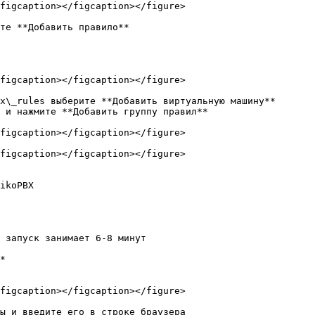
figcaption></figcaption></figure>

те **Добавить правило**

figcaption></figcaption></figure>

x\_rules выберите **Добавить виртуальную машину**

 и нажмите **Добавить группу правил**

figcaption></figcaption></figure>

figcaption></figcaption></figure>

ikoPBX

 запуск занимает 6-8 минут

*

figcaption></figcaption></figure>

ы и введите его в строке браузера
