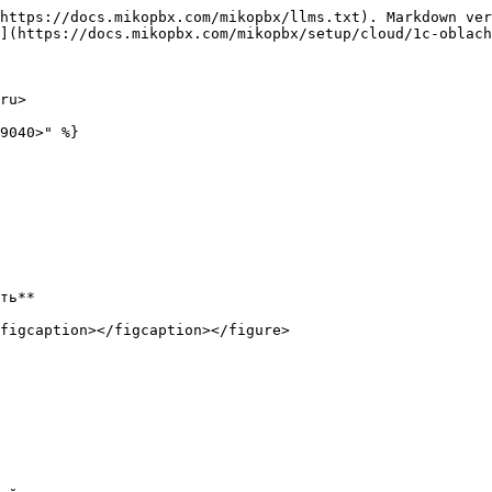
https://docs.mikopbx.com/mikopbx/llms.txt). Markdown ver
](https://docs.mikopbx.com/mikopbx/setup/cloud/1c-oblach
ru>

9040>" %}

ть**

figcaption></figcaption></figure>
