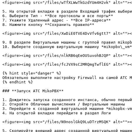
<figure><img src="/files/wTfXLWwTkGzdYUm4H2vk" alt=""><
5. На открытой вкладке в разделе Входящий трафик выбери
6. Выберите Тип - **Все протоколы и все порты**

7. Укажите Удаленный адрес - **Все IP-адреса**

8. Нажмите кнопку **Сохранить правило**

<figure><img src="/files/XwDiE0TVE4DvVfv6gtt7" alt=""><
9. В разделе Виртуальные машины с группой правил mikopb
10. Выберете созданную виртуальную машину *mikopbx\_vm*
<figure><img src="/files/nlkRB6qEeOUSuvohBJQP" alt=""><
<figure><img src="/files/fcJVX9sC2MRQmgTwflEG" alt=""><
{% hint style="danger" %}

Обязательно выполните настройку Firewall на самой АТС M
{% endhint %}

### **Запуск АТС MikoPBX**

1. Дождитесь запуска созданного инстанса, обычно первый
2. Откройте Облачные вычисления / Виртуальные машины

3. Перейдите к созданной виртуальной машине *mikopbx-vm
4. На открытой вкладке перейдите в раздел Логи

<figure><img src="/files/N9noslGkQ9LuDTrzMSQK" alt=""><
5. Скопируйте внешний адрес созданной виртуальной машин