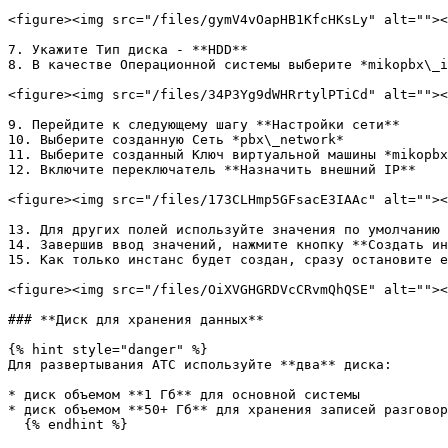
<figure><img src="/files/gymV4vOapHB1KfcHKsLy" alt=""><
7. Укажите Тип диска - **HDD**

8. В качестве Операционной системы выберите *mikopbx\_i
<figure><img src="/files/34P3Yg9dWHRrtylPTiCd" alt=""><
9. Перейдите к следующему шагу **Настройки сети**

10. Выберите созданную Сеть *pbx\_network*

11. Выберите созданный Ключ виртуальной машины *mikopbx
12. Включите переключатель **Назначить внешний IP**

<figure><img src="/files/173CLHmp5GFsacE3IAAc" alt=""><
13. Для других полей используйте значения по умолчанию

14. Завершив ввод значений, нажмите кнопку **Создать ин
15. Как только инстанс будет создан, сразу остановите е
<figure><img src="/files/OiXVGHGRDVcCRvmQhQSE" alt=""><
### **Диск для хранения данных**

{% hint style="danger" %}

Для развертывания АТС используйте **два** диска:

* диск объемом **1 Гб** для основной системы

* диск объемом **50+ Гб** для хранения записей разговор
  {% endhint %}
