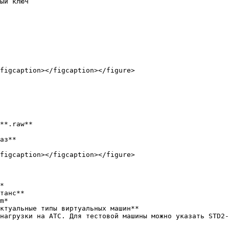
ый ключ

figcaption></figcaption></figure>

**.raw**

аз**

figcaption></figcaption></figure>

*

танс**

m*

ктуальные типы виртуальных машин**

нагрузки на АТС. Для тестовой машины можно указать STD2-