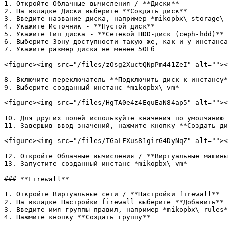
1. Откройте Облачные вычисления / **Диски**

2. На вкладке Диски выберите **Создать диск**

3. Введите название диска, например *mikopbx\_storage\_
4. Укажите Источник - **Пустой диск**

5. Укажите Тип диска - **Сетевой HDD-диск (ceph-hdd)**

6. Выберите Зону доступности такую же, как и у инстанса

7. Укажите размер диска не менее 50Гб

<figure><img src="/files/zOsg2XuctQNpPm441ZeI" alt=""><
8. Включите переключатель **Подключить диск к инстансу*
9. Выберите созданный инстанс *mikopbx\_vm*

<figure><img src="/files/HgTA0e4z4EquEaN84ap5" alt=""><
10. Для других полей используйте значения по умолчанию

11. Завершив ввод значений, нажмите кнопку **Создать ди
<figure><img src="/files/TGaLFXus81girG4DyNqZ" alt=""><
12. Откройте Облачные вычисления / **Виртуальные машины
13. Запустите созданный инстанс *mikopbx\_vm*

### **Firewall**

1. Откройте Виртуальные сети / **Настройки firewall**

2. На вкладке Настройки firewall выберите **Добавить**

3. Введите имя группы правил, например *mikopbx\_rules*

4. Нажмите кнопку **Создать группу**
