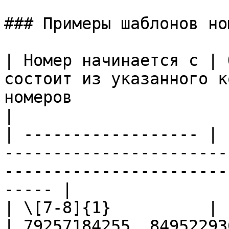
### Примеры шаблонов но
| Номер начинается с | 
состоит из указанного к
номеров                                                       
|

| ------------------ | 
-----------------------
-----------------------
----- |

| \[7-8]{1}          | 10                                                    
| 79257184255, 84952293042                                      