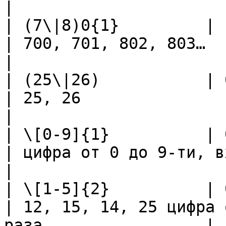
|

| (7\|8)0{1}         | 1                                                         
| 700, 701, 802, 803…                                                   
|

| (25\|26)           | 0                                                         
| 25, 26                                                                
|

| \[0-9]{1}          | 0                                                         
| цифра от 0 до 9-ти, вхождение один раз 
|

| \[1-5]{2}          | 0                                                         
| 12, 15, 14, 25 цифра 
раза                 |
