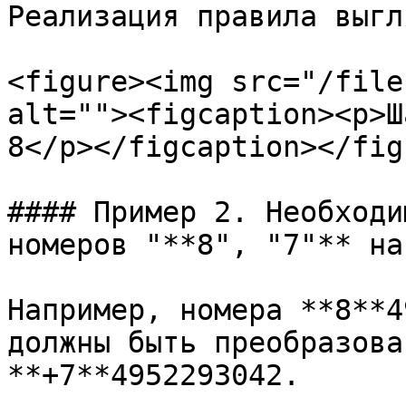
Реализация правила выгл
<figure><img src="/file
alt=""><figcaption><p>Ш
8</p></figcaption></figu
#### Пример 2. Необходи
номеров "**8", "7"** на
Например, номера **8**4
должны быть преобразова
**+7**4952293042.
