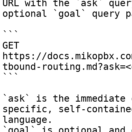
URL with the `ask` quer
optional `goal` query p
```

GET 
https://docs.mikopbx.co
tbound-routing.md?ask=<
```

`ask` is the immediate 
specific, self-containe
language.

`goal` is optional and 