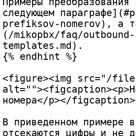
Примеры преобразования 
следующем параграфе](#p
prefiksov-nomerov), а т
(/mikopbx/faq/outbound-
templates.md).

{% endhint %}

<figure><img src="/file
alt=""><figcaption><p>Н
номера</p></figcaption>
В приведенном примере в
отсекаются цифры и не д