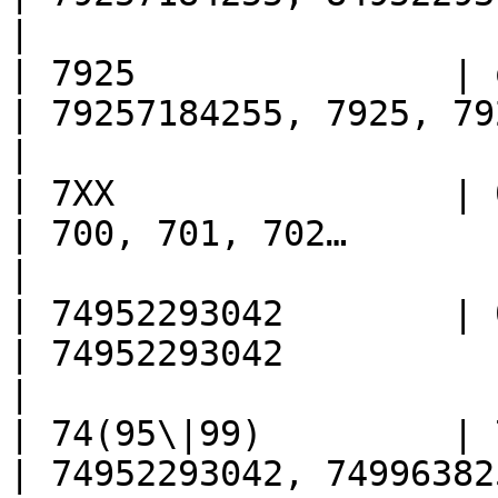
|

| 7925               | оставьте поле пустым  
| 79257184255, 7925, 7925718…                            
|

| 7ХХ                | 0                                                         
| 700, 701, 702…                                                        
|

| 74952293042        | 0                                                         
| 74952293042                                                           
|

| 74(95\|99)         | 7                                                         
| 74952293042, 74996382584…                                  