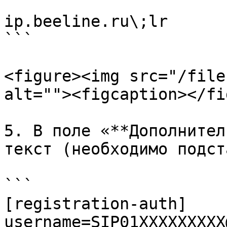
```

ip.beeline.ru\;lr

```

<figure><img src="/file
alt=""><figcaption></fi
5. В поле «**Дополнител
текст (необходимо подст
```

[registration-auth]

username=SIP01XXXXXXXXX