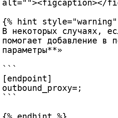
alt=""><figcaption></fi
{% hint style="warning" 
В некоторых случаях, ес
помогает добавление в п
параметры**»

```

[endpoint]

outbound_proxy=;

```

{% endhint %}
