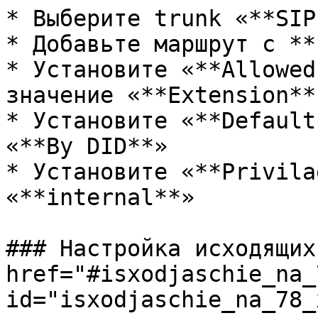
* Выберите trunk «**SIP
* Добавьте маршрут с **
* Установите «**Allowed
значение «**Extension**»
* Установите «**Default
«**By DID**»

* Установите «**Privila
«**internal**»

### Настройка исходящих
href="#isxodjaschie_na_
id="isxodjaschie_na_78_