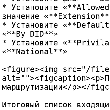
* Установите «**Allowed
значение «**Extension**»
* Установите «**Default
«**By DID**»

* Установите «**Privila
«**National**»

<figure><img src="/file
alt=""><figcaption><p>П
маршрутизации</p></figc
Итоговый список входящи