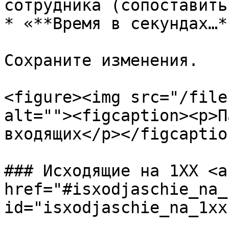
сотрудника (сопоставить
* «**Время в секундах…*
Сохраните изменения.

<figure><img src="/file
alt=""><figcaption><p>П
входящих</p></figcaptio
### Исходящие на 1XX <a 
href="#isxodjaschie_na_1
id="isxodjaschie_na_1xx