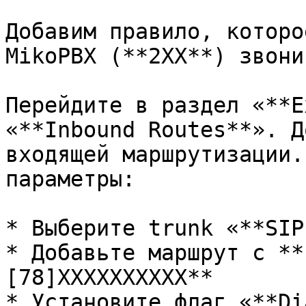
Добавим правило, которо
MikoPBX (**2XX**) звони
Перейдите в раздел «**E
«**Inbound Routes**». Д
входящей маршрутизации.
параметры:

* Выберите trunk «**SIP
* Добавьте маршрут с **
[78]XXXXXXXXXX**

* Установите флаг «**Di