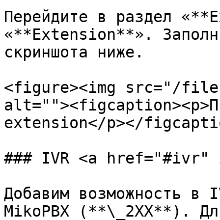
Перейдите в раздел «**E
«**Extension**». Заполн
скриншота ниже.

<figure><img src="/file
alt=""><figcaption><p>П
extension</p></figcapti
### IVR <a href="#ivr" 
Добавим возможность в I
MikoPBX (**\_2XX**). Дл