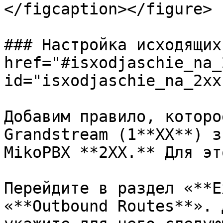
</figcaption></figure>

### Настройка исходящих
href="#isxodjaschie_na_2
id="isxodjaschie_na_2xx
Добавим правило, которо
Grandstream (1**XX**) з
MikoPBX **2XX.** Для это
Перейдите в раздел «**E
«**Outbound Routes**». 