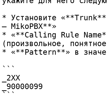
укажите для него следую
* Установите «**Trunk**
– MikoPBX**»

* «**Calling Rule Name*
(произвольное, понятное
* «**Pattern**» в значен
```

_2XX

_90000099

```
