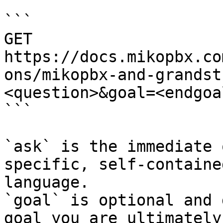
```

GET 
https://docs.mikopbx.co
ons/mikopbx-and-grandst
<question>&goal=<endgoal
```

`ask` is the immediate 
specific, self-containe
language.

`goal` is optional and 
goal you are ultimately