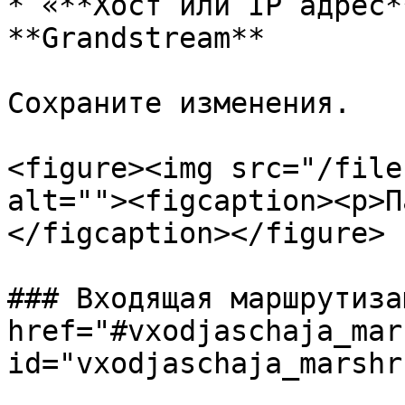
* «**Хост или IP адрес*
**Grandstream**

Сохраните изменения.

<figure><img src="/file
alt=""><figcaption><p>П
</figcaption></figure>

### Входящая маршрутиза
href="#vxodjaschaja_mar
id="vxodjaschaja_marshr