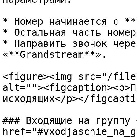
* Номер начинается с **
* Остальная часть номер
* Направить звонок чере
«**Grandstream**».

<figure><img src="/file
alt=""><figcaption><p>П
исходящих</p></figcapti
### Входящие на группу <
href="#vxodjaschie_na_g