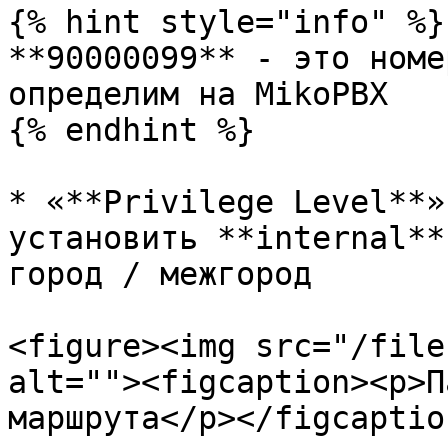
{% hint style="info" %}

**90000099** - это номе
определим на MikoPBX

{% endhint %}

* «**Privilege Level**»
установить **internal**
город / межгород

<figure><img src="/file
alt=""><figcaption><p>П
маршрута</p></figcaptio