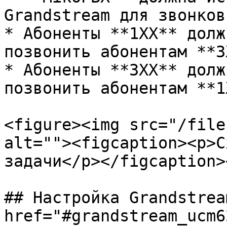
Grandstream для звонков
* Абоненты **1XX** долж
позвонить абонентам **3
* Абоненты **3XX** долж
позвонить абонентам **1
<figure><img src="/file
alt=""><figcaption><p>С
задачи</p></figcaption>
## Настройка Grandstrea
href="#grandstream_ucm62