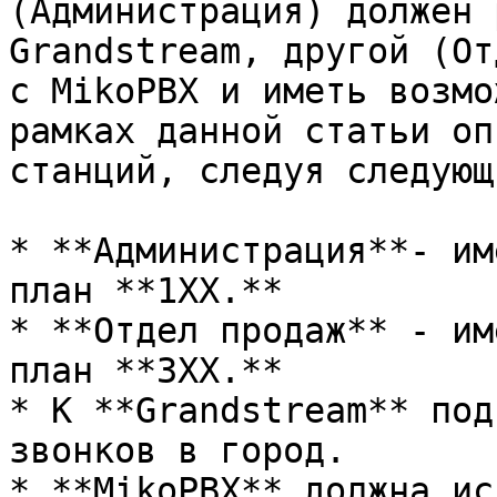
(Администрация) должен 
Grandstream, другой (От
с MikoPBX и иметь возмо
рамках данной статьи оп
станций, следуя следующ
* **Администрация**- им
план **1XX.**

* **Отдел продаж** - им
план **3XX.**

* К **Grandstream** под
звонков в город.

* **MikoPBX** должна ис