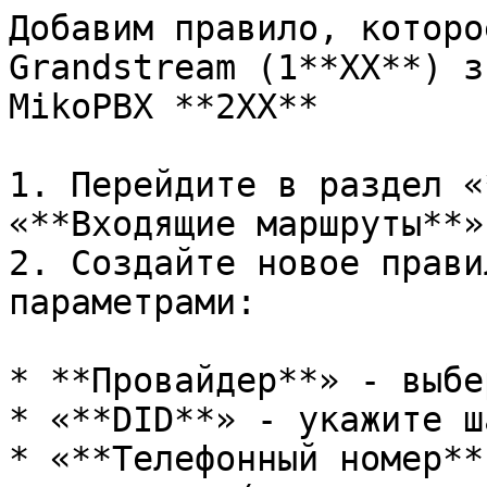
Добавим правило, которо
Grandstream (1**XX**) з
MikoPBX **2XX**

1. Перейдите в раздел «
«**Входящие маршруты**»

2. Создайте новое прави
параметрами:

* **Провайдер**» - выбе
* «**DID**» - укажите ш
* «**Телефонный номер**