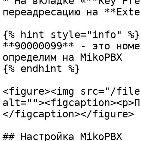
* На вкладке «**Key Pre
переадресацию на **Exte
{% hint style="info" %}

**90000099** - это номе
определим на MikoPBX

{% endhint %}

<figure><img src="/file
alt=""><figcaption><p>П
</figcaption></figure>

## Настройка MikoPBX
