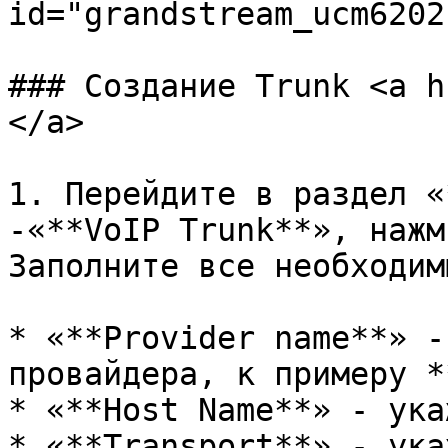
id="grandstream_ucm6202
### Создание Trunk <a h
</a>

1. Перейдите в раздел «
-«**VoIP Trunk**», нажм
Заполните все необходим
* «**Provider name**» -
провайдера, к примеру *
* «**Host Name**» - ука
* «**Transport**» - ука