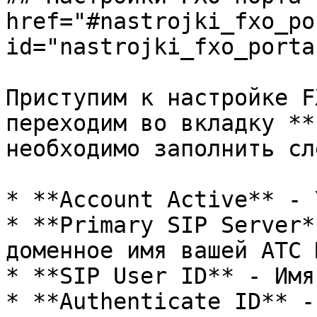
href="#nastrojki_fxo_por
id="nastrojki_fxo_porta
Приступим к настройке F
переходим во вкладку **
необходимо заполнить сл
* **Account Active** - Y
* **Primary SIP Server*
доменное имя вашей АТС 
* **SIP User ID** - Имя
* **Authenticate ID** -