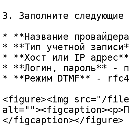
3. Заполните следующие 
* **Название провайдера
* **Тип учетной записи*
* **Хост или IP адрес**
* **Логин, пароль** - п
* **Режим DTMF** - rfc47
<figure><img src="/file
alt=""><figcaption><p>П
</figcaption></figure>
