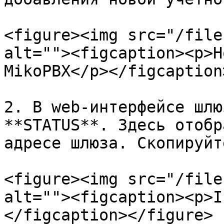
<figure><img src="/file
alt=""><figcaption><p>Н
MikoPBX</p></figcaption
2. В web-интерфейсе шлю
**STATUS**. Здесь отобр
адресе шлюза. Скопируйт
<figure><img src="/file
alt=""><figcaption><p>I
</figcaption></figure>
